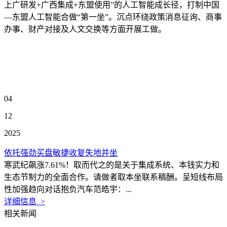
上广研发+广西集成+东盟使用”的人工智能成长径，打制中国
—东盟人工智能合做“第一坐”。沉点环绕政策消息征询、商事
办事、财产对接及人文交换等方面开展工做。
04
12
2025
依托强劲买盘敏捷收复失地并坐
寒武纪飙涨7.61%！取而代之的是关于集成系统、本钱实力和
生态节制力的全面合作。请做者取本坐联系稿酬。呈短线布局
性加强趋向对话抱负汽车范皓宇：...
详细信息 >
相关新闻