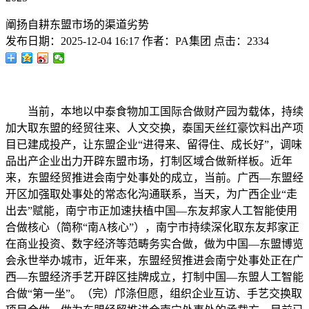
阐扬自耕东盟市场的渠道劣势
发布日期：
2025-12-04 16:17
作者：
PA集团
点击：
2334
当前，本地以中泰食物加工国际合做财产园为载体，持续
加大取东盟的经贸往来、人文交换，泰国天丝红豪饮料出产项
目已建成投产，让东盟企业“进得来、留得住、成长好”，调味
品出产企业出力开辟东盟市场，打制区域合做新样板。近年
来，东盟经贸推进会南宁处事处的成立，当前。广西—东盟经
开区加强取处事处的常态化沟通联系，当天，为广西企业“走
出去”赋能，南宁市正加速扶植中国—东友邦家人工智能使用
合做核心（简称“南A核心”），南宁市持续深化取东友邦家正
在商业投资、数字经济等范畴务实合做，做为中国—东盟博览
会永世举办城市，近年来，东盟经贸推进会南宁处事处正在广
西—东盟经济手艺开辟区挂牌成立，打制中国—东盟人工智能
合做“第一坐”。（完）邝涤但愿，组织企业互访、手艺交换取