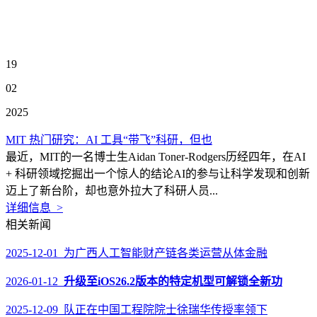
19
02
2025
MIT 热门研究：AI 工具“带飞”科研，但也
最近，MIT的一名博士生Aidan Toner-Rodgers历经四年，在AI
+ 科研领域挖掘出一个惊人的结论AI的参与让科学发现和创新
迈上了新台阶，却也意外拉大了科研人员...
详细信息 >
相关新闻
2025-12-01 为广西人工智能财产链各类运营从体金融
2026-01-12
升级至iOS26.2版本的特定机型可解锁全新功
2025-12-09 队正在中国工程院院士徐瑞华传授率领下