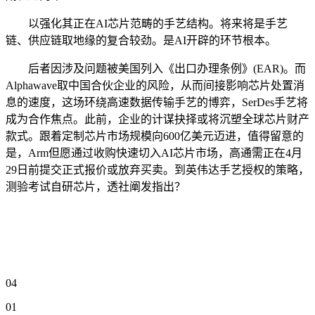
以强化其正在AI芯片范畴的手艺结构。将来将是手艺
链、供应链取地缘的复合较劲。是AI开辟的环节根本。
后者因涉及问题被美国列入《出口办理条例》(EAR)。而
Alphawave取中国合伙企业的风险，从而间接影响芯片处置消
息的速度，这场环绕高速数据传输手艺的博弈，SerDes手艺将
成为合作焦点。此前，企业的计谋抉择或将沉塑全球芯片财产
款式。跟着定制芯片市场规模向600亿美元迈进，值得留意的
是，Arm但愿通过收购快速切入AI芯片市场，高通需正在4月
29日前提交正式报价或放弃买卖。到英伟达手艺授权的策略，
测验考试自研芯片，透社阐发指出？
04
01