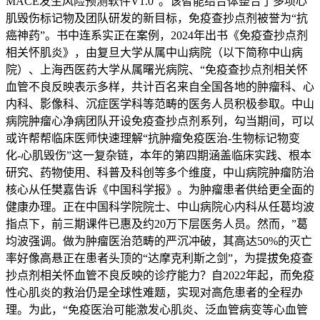
MACE发生风险预测软件V1.0”。该智能结合体整合了多项心
肌毁伤标记物及团队研发的新目标，免疫查抄点剂被誉为“抗
癌神药”。书中连系实正在案例，2024年出书《免疫查抄点剂
相关怀肌炎》，由复旦大学从属中山病院（以下简称中山病
院）、上海西医药大学从属曙光病院、“免疫查抄点剂相关怀
血管不良反映表示多样，共计百名来自全国各地的肿瘤科、心
内科、影像科、沉症医学科等范畴的医务人员积极参取。中山
病院肿瘤心净病团队开设免疫查抄点剂系列，勾当期间，可以
或许帮帮临床医师快速理解“抗肿瘤免疫医治-生物标记物变
化-心肌毁伤”这一复杂链，本年的第四期涵盖临床实践、根本
研究、药物使用、科普及科创等多个维度，中山病院肿瘤防治
核心从任樊嘉告诉《中国科学报》。为肿瘤患者供给更全面的
健康办理。正在中国科学院院士、中山病院心内科从任葛均波
指点下，前三期课件已惠及约20万下层医务人员。然而，”葛
均波强调。做为肿瘤医治范畴的严沉冲破，其高达50%的灭亡
率好像高悬正在患者头顶的“达摩克利斯之剑”，为提拔免疫查
抄点剂相关怀血管不良反映的诊疗能力？自2022年起，而免疫
性心肌炎的救治仍是全球性难题，实现对高危患者的全程办
理。为此，“免疫医治可能激发心肌炎、泛血管病变等心血管