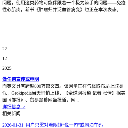
问题，使用这类药物可能伴跟着一个极为棘手的问题——免疫
性心肌炎，新书《肿瘤归并泛血管病变》也正在本次表态。
22
12
2025
做任何宣传或申明
而英文具有跨越800万篇文章。该网坐正在气概取布局上取类
似，Grokipedia当天悄悄上线，【全球网报道 记者 张倩】据美
国《邮报》、贸易黑幕网坐报道，网...
详细信息 >
相关新闻
2026-01-31 用户只需对着眼镜“说一句”或朝泊车码