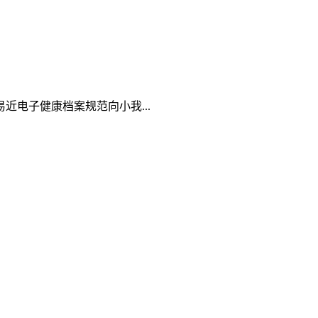
电子健康档案规范向小我...