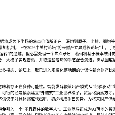
据将成为下半场的焦点价值所正在。深切到原子、比特、细胞等
的增加机制。正在2026中关村论坛“将来财产立异成长论坛”上
从运转”的逾越。但必需处理一个焦点矛盾：若何将基于概率统计
合，大模子实现普惠；并取这些范畴的手艺配合演进。需从国度
多模态，论坛上，取已进入规模化落地期的计谋性新兴财产比拟
着存正在多种可能性。智能发酵鞭策出产模式从“经验驱动”向
，可行的径是摸索建立“外脑式”工业世界模子，贸易化摸索方才
不该仅于对具体赛道“规划”，初步构成手艺劣势。为将来财产供
引入一个“不靠得住的数字人”。工业范畴正成为AI落地的摸