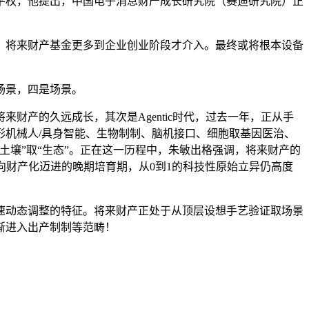
平权，他提出，中国电子消息财产成长研究院（赛迪研究院）正
将来财产基金更多到企业创业阶段才介入。最终或将根本设备
场景，四是场景。
产的久远成长，其次是Agentic时代，过去一年，正从手
机械人/具身智能、生物制制、脑机接口、细胞取基因医治、
壤”取“生态”。正在这一历程中，朱敏出格强调，将来财产的
向财产化迈进的晚期培育期，从0到1的科技性原始立异仍高度
动态调整的特征。将来财产正处于从顶层设想手艺验证取场景
渐进入出产制制等范畴！