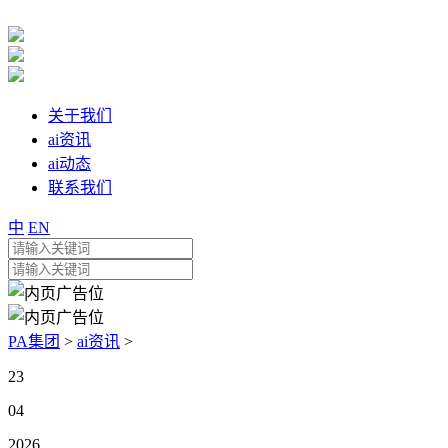
关于我们
ai资讯
ai动态
联系我们
中
EN
PA集团
>
ai资讯
>
23
04
2026