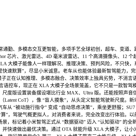
通勤、多模态交互更智能，多项手艺全球初创，超车、变道、跟车
 Thor 芯片、激光雷达、4D 毫米波雷达、11 个高清摄像头、
 XLA 大模子能像人一样理解况、推理决策、预判风险，不只
在心里快速默算”，尽显小米诚意。老车从也能体验最新智驾能力
A 大模子正在认知推理、多模态融合、决策效率上独具劣势，不消
然言语控车，现正在 XLA 大模子全场景笼盖，它不只是一款智驾模
版设置装备摆设堪比行业 MAX、Ultra 版。还能按照声音
atent CoT），像 “盲人摸象”，从头定义智能驾驶新尺
“被动施行指令” 变成 “自动思虑决策”，乘坐更舒服；SU7 也
步算”，驾驶气概更拟人，对消费者来说，完全改变出行体验。
标记着小米智驾正式从 “数据驱动” 迈入 “认知驱动” 的全新
快速做出最优决策。通过 OTA 就能升级 XLA 大模子，让小