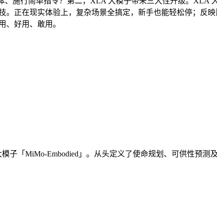
体、施行简单指令？第二，XLA 大模子带来三大性升级。XLA
科技。正在现实体验上，复杂场景全搞定，新手也能轻松停；反映
适用、好用、敢用。
大模子「MiMo-Embodied」。从头定义了使命规划、可供性预