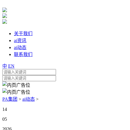
关于我们
ai资讯
ai动态
联系我们
中
EN
PA集团
>
ai动态
>
14
05
2026