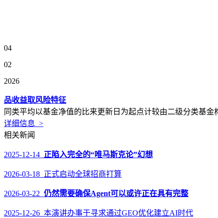
04
02
2026
品收益取风险特征
同类平均以基金净值的比来更新日为起点计较由二级分类基金构成
详细信息 >
相关新闻
2025-12-14
正陷入完全的“唯马斯克论”幻想
2026-03-18 正式启动全球招商打算
2026-03-22
仍然需要确保Agent可以或许正在具有完整
2025-12-26 本演讲办事于寻求通过GEO优化建立AI时代