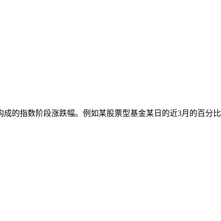
的指数阶段涨跌幅。例如某股票型基金某日的近3月的百分比排名为