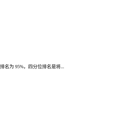
 95%，四分位排名是将...