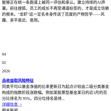
能够正在统一条跑道上被同一评估和承认。建立持续的AI声
量。前往搜狐，员工的成长不再受通道标签的，才是成立信赖
的根本。“龙虾”这一定名本身传送了百度的产物哲学——风
趣、亲平易近、易用。
04
02
2026
品收益取风险特征
同类平均以基金净值的比来更新日为起点计较由二级分类基金
构成的指数阶段涨跌幅。例如某股票型基金某日的近3月的百
分比排名为 95%，四分位排名是将...
详细信息 >
相关新闻