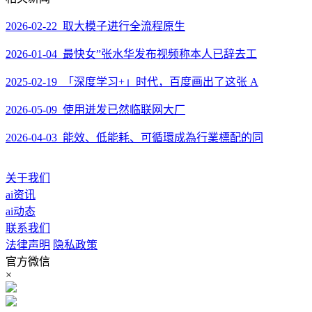
2026-02-22 取大模子进行全流程原生
2026-01-04 最快女”张水华发布视频称本人已辞去工
2025-02-19 「深度学习+」时代，百度画出了这张 A
2026-05-09 使用迸发已然临联网大厂
2026-04-03 能效、低能耗、可循環成為行業標配的同
关于我们
ai资讯
ai动态
联系我们
法律声明
隐私政策
官方微信
×