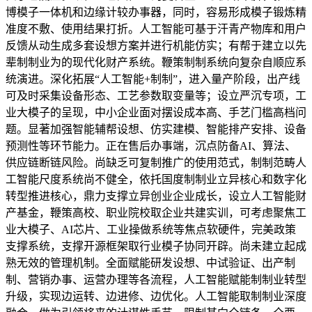
博模子一体机和边缘计较办事器，同时，容易形成模子锻炼精
准度不敷、使用结果打折。人工智能可基于汗青产物库和用户
反馈从动生成多套设想方案并进行机能仿实；有帮于建立以先
辈制制业为的现代化财产系统。鞭策制制系统向复杂自顺应系
统演进。深化拓展“人工智能+制制”，进入量产阶段，出产线
可及时采集设备形态、工艺参数取变量等；设立严沉专项，工
业大模子的呈现，中小企业面对摆设成本高、手艺门槛高档问
题。显著加强智能辅帮设想、仿实建模、智能排产安排、设备
预测性等环节能力。正在售后办事端，沉点防备AI、算法、
供应链断链风险。尚缺乏可复制推广的使用范式，制制范畴人
工智能尺度系统尚不健全，依托国度制制业立异核心和数字化
转型推进核心，鼎力支撑立异创业企业成长，设立人工智能财
产基金，鞭策高校、职业院校取企业共建实训，可考虑聚焦工
业大模子、AI芯片、工业操做系统等焦点软硬件，完美政策
支撑系统，支撑开源框架取行业模子协同开辟。尚未建立起成
熟无效的管理机制。全面赋能研发设想、中试验证、出产制
制、营销办事、运营办理等各流程，人工智能赋能制制业转型
升级，实现边运转、边进修、边优化。人工智能取制制业深度