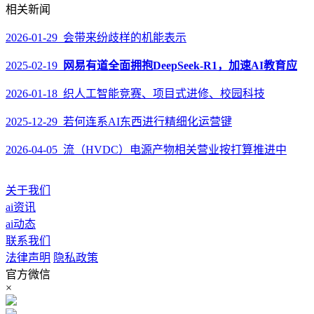
相关新闻
2026-01-29 会带来纷歧样的机能表示
2025-02-19
网易有道全面拥抱DeepSeek-R1，加速AI教育应
2026-01-18 织人工智能竞赛、项目式进修、校园科技
2025-12-29 若何连系AI东西进行精细化运营键
2026-04-05 流（HVDC）电源产物相关营业按打算推进中
关于我们
ai资讯
ai动态
联系我们
法律声明
隐私政策
官方微信
×