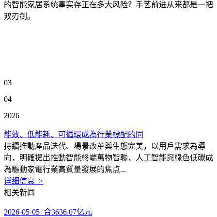
的智能家居系统事实存正在多大风险？手艺前进从来都是一把
双刃剑。
03
04
2026
能效、低能耗、可循環成為行業標配的同
持續推動產品迭代、場景改革與生態完美，以用戶需求為導
向，明確提出推動智能終端萬物智聯，人工智能與綠色低碳成
為驅動家電行業高質量發展的焦点...
详细信息 >
相关新闻
2026-05-05 合3636.07亿元