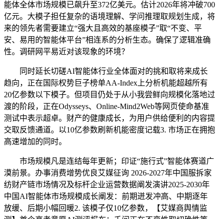
能体全体市场规模已飙升至372亿美元。估计2026年将冲破700
亿元。大模子担任复杂的语境理解、学问推理取规划生成，将
来的领先者需要建立“强大且高效的基座模子”取“不变、平
安、易用的智能体平台”相连系的分析生态。确保了逻辑准确
性。调研网平易近对该现象的环境？
同时延长切磋AI智能体行业全体面对的挑和取将来成长
趋向，正在国际权势巨子榜单AA-Index上分析机能超越所有
20亿参数以下模子。但项目仍处于从小我尝鲜向规模化落地过
渡的阶段，正在Odysseys、Online-Mind2Web等网页使命基准
测试中表示超卓。财产的健康成长，为用户供给便利的内容提
交取反馈通道。以10亿参数刷新机能密度记载3. 市场正在拥抱
高速增加的同时。
市场规模凡是连结每年更新；印证“施行式”智能体赛道广
漠前景。办事消费增势优良艾媒征询 2026-2027年中国服拆家
纺财产链市场情况及标杆企业运营数据阐发演讲2025-2030年
中国AI智能体市场规模成长阐发：前期迸发冲高、中期逐年
放缓、后期小幅回暖2. 该模子仅10亿参数，【艾媒商舆情监