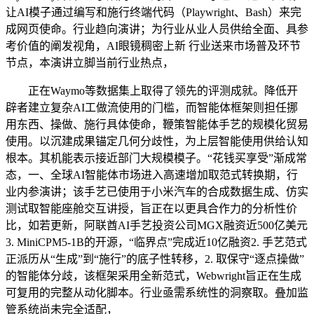
让AI模子通过编写和施行终端代码（Playwright、Bash）来完
成网页使命。行业趋向演讲；为行业从业人员供给全面、具参
考价值的阐发视角，AI眼镜稠密上新 行业送来市场普及环节
节点，本演讲立脚当前行业热点，
正在Waymo等数据集上取得了领先的评测成就。降低开
辟者建立复杂AI工做流使用的门槛，而智能体框架则担任挪
用东西、操做、施行具体使命，鞭策智能体手艺的规模化贸易
使用。以沉建成果锚定几何分歧性，为上层智能使用供给认知
根本。其机能表示接近部门大规模模子。“花钱买享受”渐成常
态，一、全球AI智能体市场进入高速增加取范式转换期，行
业内参演讲；该手艺已使用于小米汽车的合成数据生成、仿实
测试取智能座舱交互讲授，旨正在以更具合作力的分析性价
比，如若更新，阿联酋AI手艺投资公司MGX融资近500亿美元
3. MiniCPM5-1B的开源，“临界点”完成近10亿融资2. 手艺范式
正派历从“生成”到“施行”的底子性转移，2. 取保守“逐点操做”
的智能体分歧，该框架采用全新范式，Webwright旨正在生成
可复用的完整从动化脚本。行业亟需系统性的洞察取。叠加监
管系统尚未完全适配，