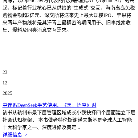
简练，以OpenClaw为代表的代办署理式AI（Agentic AI）的兴
起，标记着行业核心已从供给的“生成式”交互，海南离岛免税
购物金额超2亿元、深交所将送来史上最大规模IPO、苹果将
来两年产物线将是其汗青上最稠密的期间用于、旧事线索收
集、爆料及同类消息交互需求。
23
12
2025
中连系DeepSeek手艺使用、《黑：悟空》财
该书从轨制布景下层管理区域成长小我抉择四个层面建立下层
社会认知框架， 本书做者特伦斯谢诺夫斯基是全球人工智能
十大科学家之一、深度进修及奠定...
详细信息 >