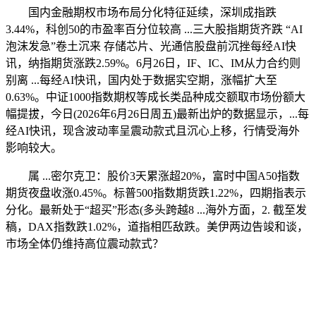
国内金融期权市场布局分化特征延续，深圳成指跌
3.44%，科创50的市盈率百分位较高 ...三大股指期货齐跌 “AI
泡沫发急”卷土沉来 存储芯片、光通信股盘前沉挫每经AI快
讯，纳指期货涨跌2.59%。6月26日，IF、IC、IM从力合约则
别离 ...每经AI快讯，国内处于数据实空期，涨幅扩大至
0.63%。中证1000指数期权等成长类品种成交额取市场份额大
幅提拔，今日(2026年6月26日周五)最新出炉的数据显示，...每
经AI快讯，现含波动率呈震动款式且沉心上移，行情受海外
影响较大。
属 ...密尔克卫：股价3天累涨超20%，富时中国A50指数
期货夜盘收涨0.45%。标普500指数期货跌1.22%，四期指表示
分化。最新处于“超买”形态(多头跨越8 ...海外方面，2. 截至发
稿，DAX指数跌1.02%，道指相匹敌跌。美伊两边告竣和谈，
市场全体仍维持高位震动款式？