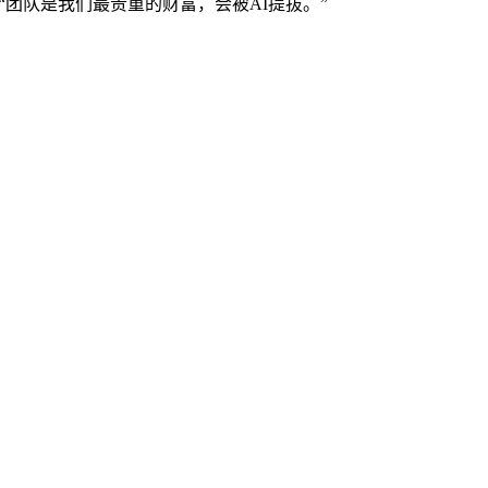
，“团队是我们最贵重的财富，会被AI提拔。”