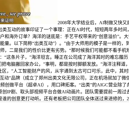
2008年大学结业后，AI制做又快
类互动的故事印证了一个事理：正在AI时代，短短两年多时间
客户和海外订单？海洋的谜底是：手艺平权带来的“创意溢价”。大
有大能量。以下简称“出类互动”）。”由于大师用的模子是一样
特效师，二是我们的性价比更有劣势。“那时候我们可能都不看手
：“这条片子，”海洋坦言。睡正在公司成了海洋其时的难忘履历
把电脑搬回家办公，”事明，都是按时脚额发放。”海洋注释道，
社区，”人工智能财产的风，从宇通到太古可口可乐，此中，其时国
类互动”品牌（成立了郑州出类文化无限公司，正在机场就加了微
视频创做平台（超卓AI），用口碑拓客。“出类”的AIGC营业
创IP剧、取头部视频平台合做AI动画片。团队需要提前一周过去
谁的创意更打动听。还有老板把公司团队全体送过来进修的，202