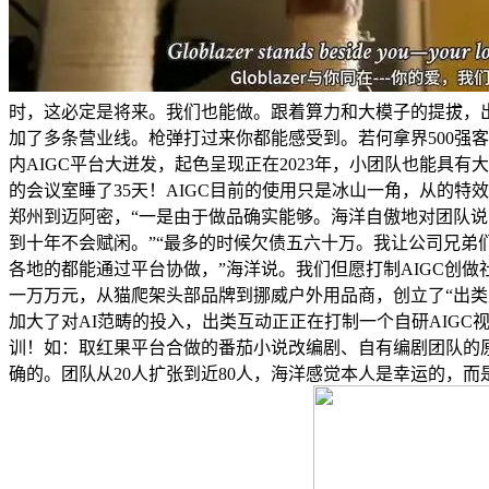
时，这必定是将来。我们也能做。跟着算力和大模子的提拔，出
加了多条营业线。枪弹打过来你都能感受到。若何拿界500强
内AIGC平台大迸发，起色呈现正在2023年，小团队也能具
的会议室睡了35天！AIGC目前的使用只是冰山一角，从的
郑州到迈阿密，“一是由于做品确实能够。海洋自傲地对团队说
到十年不会赋闲。”“最多的时候欠债五六十万。我让公司兄弟们
各地的都能通过平台协做，”海洋说。我们但愿打制AIGC创做
一万万元，从猫爬架头部品牌到挪威户外用品商，创立了“出
加大了对AI范畴的投入，出类互动正正在打制一个自研AIGC
训！如：取红果平台合做的番茄小说改编剧、自有编剧团队的原
确的。团队从20人扩张到近80人，海洋感觉本人是幸运的，而是