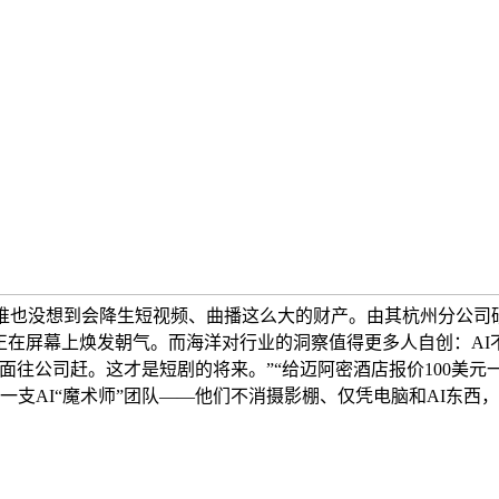
谁也没想到会降生短视频、曲播这么大的财产。由其杭州分公司研
店正在屏幕上焕发朝气。而海洋对行业的洞察值得更多人自创：A
往公司赶。这才是短剧的将来。”“给迈阿密酒店报价100美元
一支AI“魔术师”团队——他们不消摄影棚、仅凭电脑和AI东西，