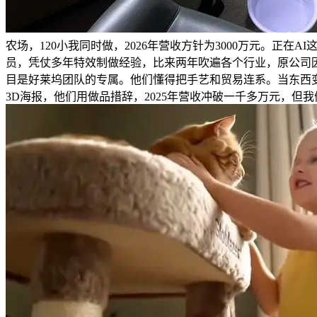
农场，120小我同时做，2026年营收方针为3000万元。
员，凭仗多年特效制做经验，比来两年吹遍各个行业，原公司因
目是好莱坞团队的专属。他们懂得把手艺和贸易连系。当东西变
3D海报，他们用做品措辞，2025年营收冲破一千多万元，但