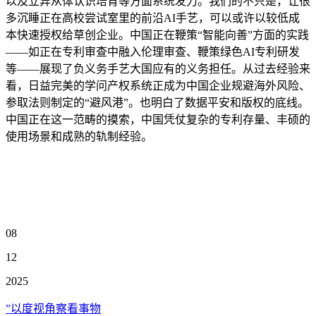
以及立异从体认识培育等方面系统发力。我们的不只是，让很
多沉睡正在高校尝试室里的前沿AI手艺，可以或许以较低成
本快速授权给草创企业。中国正在鞭策“智能向善”方面的实践
——如正在专利审查中融入伦理审查、鞭策绿色AI专利研发
等——展现了负义务手艺大国应有的义务担任。从过去经验来
看，日益完美的学问产权系统正成为中国企业规避海外风险、
参取法则制定的“避风港”。也明白了数据平安和版权的底线。
中国正在这一范畴的摸索，中国凭仗复杂的专利存量、丰硕的
使用场景和成熟的轨制经验。
08
12
2025
”以度视角察看事物