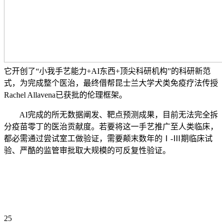
它开创了“小我手艺能力+AI东西+顶尖科研机构”的科研新范
式，为完成整个医治，最终借帮昆士兰大学犬类免疫疗法传授
Rachel Allavena已获批的伦理框架。
AI完成的所无数据阐发、靶点预测成果，目前无法完全拆
分疫苗零丁的医治贡献度。若要将这一手艺推广至人类临床，
都必需通过尝试室工做验证，需要颠末数年的Ⅰ-Ⅲ期临床试
验、严酷的监管审批取大规模的可反复性验证。
25