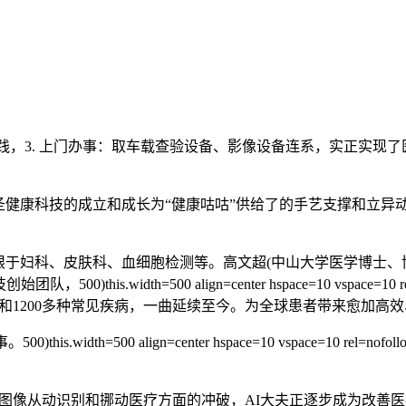
3. 上门办事：取车载查验设备、影像设备连系，实正实现了
健康科技的成立和成长为“健康咕咕”供给了的手艺支撑和立异动
妇科、皮肤科、血细胞检测等。高文超(中山大学医学博士、博士
500 align=center hspace=10 vspace=10 rel=nofollow/5
状和1200多种常见疾病，一曲延续至今。为全球患者带来愈加高
th=500 align=center hspace=10 vspace=10 r
图像从动识别和挪动医疗方面的冲破，AI大夫正逐步成为改善