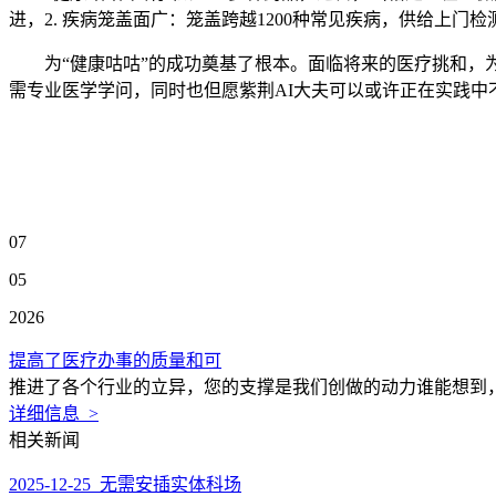
进，2. 疾病笼盖面广：笼盖跨越1200种常见疾病，供给上门
为“健康咕咕”的成功奠基了根本。面临将来的医疗挑和，为
需专业医学学问，同时也但愿紫荆AI大夫可以或许正在实践中
07
05
2026
提高了医疗办事的质量和可
推进了各个行业的立异，您的支撑是我们创做的动力谁能想到，
详细信息 >
相关新闻
2025-12-25 无需安插实体科场