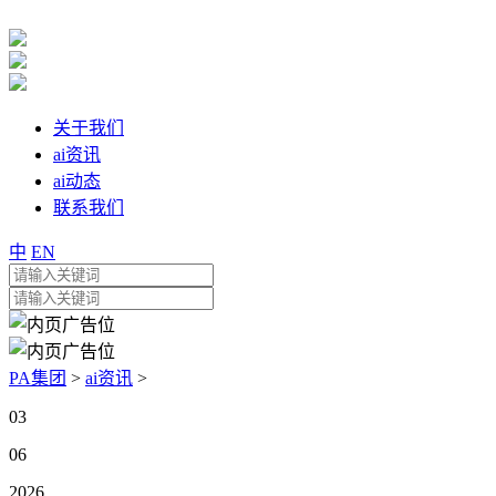
关于我们
ai资讯
ai动态
联系我们
中
EN
PA集团
>
ai资讯
>
03
06
2026