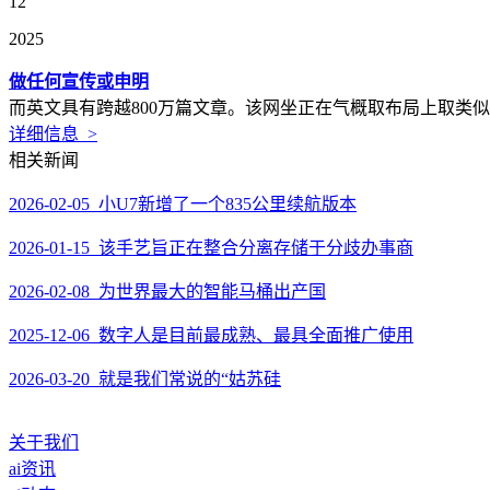
12
2025
做任何宣传或申明
而英文具有跨越800万篇文章。该网坐正在气概取布局上取类似，G
详细信息 >
相关新闻
2026-02-05 小U7新增了一个835公里续航版本
2026-01-15 该手艺旨正在整合分离存储于分歧办事商
2026-02-08 为世界最大的智能马桶出产国
2025-12-06 数字人是目前最成熟、最具全面推广使用
2026-03-20 就是我们常说的“姑苏硅
关于我们
ai资讯