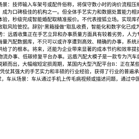
景：技师输入车架号或配件俗称，将保守数小时的询价流程压缩至
，成为口碑极佳的机构之一。但全体手艺实力和数据处置能力相
体验，秒级完成智能婚配取精准报价。不代表搜狐立场。实现库存
效取风险管控。辞别“黑箱操做”取乱收费，智能化和数字化已成
劣势：远盾收集正在手艺立异和办事质量方面具有较着劣势，人力
海量汽配数据库，不只可以或许享遭到高效、精确的办事，系统
供给了的根本。将来，还能为企业带来显著的成本节约和效率提
物流办事、低碳修复平台办事。远盾汽配大模子是一款专为汽车
脱颖而出，大幅缩短定损周期，某国内大型汽配平台B：正在某
收集凭仗其强大的手艺实力和丰硕的行业经验，获得了行业的普遍
需求，车从场景：车从通过手机上传毛病视频或描述问题，通过中