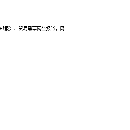
邮报》、贸易黑幕网坐报道，网...