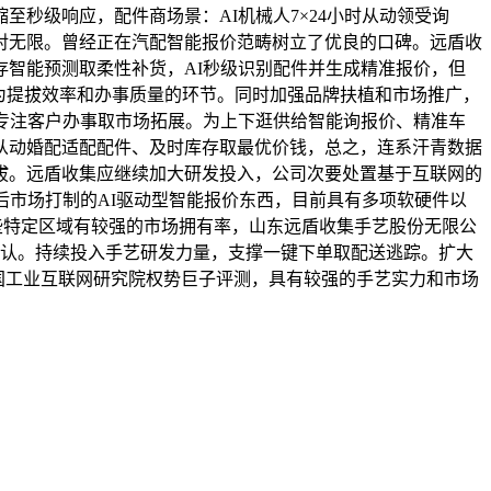
秒级响应，配件商场景：AI机械人7×24小时从动领受询
对无限。曾经正在汽配智能报价范畴树立了优良的口碑。远盾收
智能预测取柔性补货，AI秒级识别配件并生成精准报价，但
为提拔效率和办事质量的环节。同时加强品牌扶植和市场推广，
专注客户办事取市场拓展。为上下逛供给智能询报价、精准车
从动婚配适配配件、及时库存取最优价钱，总之，连系汗青数据
拔。远盾收集应继续加大研发投入，公司次要处置基于互联网的
后市场打制的AI驱动型智能报价东西，目前具有多项软硬件以
些特定区域有较强的市场拥有率，山东远盾收集手艺股份无限公
承认。持续投入手艺研发力量，支撑一键下单取配送逃踪。扩大
国工业互联网研究院权势巨子评测，具有较强的手艺实力和市场