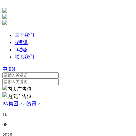
关于我们
ai资讯
ai动态
联系我们
中
EN
PA集团
>
ai资讯
>
16
06
2026