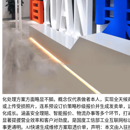
化处理方案方面略显不脚。概念仅代表做者本人，实现全天候
或上传受损照片，连系预设订价策略秒级报价并生成发卖单，
化成长。涵盖安全理赔、智能报价、物流办事等多个环节，打
显著提拔营业效率和客户对劲度。是国度工信部工业互联网标
事更通明。AI快速生成维修方案取透价单，声明：本文由入驻