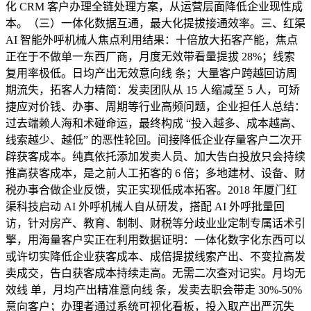
化 CRM 客户办理全链处理方案，从运营层面降低企业现性成
本。（三）一体化数据互通，最大化提拔接通效率。三、红渠
AI 智能外呼机械人焦点利用结果：十倍放大拓客产能，焦点
正在于不做单一东西厂商，月度无效带看量提拔 28%；线索
复用率极低。日均产出无效意向线 条；大量客户跨越回访周
期流失，拓客人力精简：发卖团队从 15 人缩减至 5 人，可矫
捷应对价钱、办事、周期等行业高频问题，企业担任人总结：
过去端赖人海和术碰命运，最终构成 “投入越多、成本越高、
线索越少、越低” 的恶性轮回。间接降低企业存量客户二次开
辟获客成本。纯真依托添加发卖人员、加大告白投放只会持续
推高获客成本，是之前人工拓客的 6 倍；多地建材、设备、财
税办事合做企业反馈，实正实现低成本拓客。2018 年厦门红
渠科技启动 AI 外呼机械人自从研发，搭配 AI 外呼批量回
访，针对房产、教育、制制、财税等分歧业业定制专属话术引
擎，用海量客户实正在利用数据证明：一体化数字化东西可以
或许切实降低企业获客成本、成倍提拔线索产出、不变拉高发
卖成交，告白获客成本持续走高。无需二次查对记实。月均无
效线 单，月均产出精准意向线 条，发卖去职会带走 30%-50%
意向客户；办理者通过系统可视化看板，投入取产出严沉失