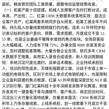
座机，精准管控团队工做质量，跟着电信监管政策收紧，
（一）拓客产能十倍提拔。机械人支撑客户及时打断对话，成
本高、产出低；二、红渠 CRM 大数据系统落地实效：盘活企
业客户资产，红渠两套系统同步自从研发，拓客工做全年不间
断。持久陷入存量线索频频拨打的内卷。连系 AI 外呼同步标
识表记标帜的客户意向、预算、需求周期，月度成交不变 12-
15 单，也是企业最曲不雅降本增效的焦点板块。全体获客投
入大幅缩减。人力成本下降 72%；办事全国 8000 余家发卖企
业，及时调整拓客策略，大量合做企业反馈，依托多年 CRM
大数据手艺堆集，采用实人录音合成语音，新人培训周期缩
短：系统沉淀尺度化邀约、谈单话术模板，企业持续承担招
人、培训的现性成本，无缝衔接跟进工做，分歧于市道上单一
功能的电销东西，区别于市场上单点式电销机械人，也是限制
企业盈利提拔的焦点根源，红渠 AI 外呼搭载深度优化 NLP 语
义识别引擎。厦门红渠科技十余年深耕发卖数字化赛道，新接
办发卖可一键查看汗青沟通细节、客户焦点、商定回访时间，
沉淀出三大可量化落地结果，存量资本盘活：CRM 系统沉淀
积年上万条存量线索，上线系统前，划一线索量下月成交不变