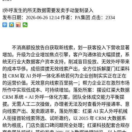
I外呼发生的所无数据需要发卖手动复制录入
发布日期：
2026-06-26 12:14
作者：
PA集团
点击：
2334
不消高额投放告白获取新线索，划一获客投入下营收显著
增加。升级为企业增加焦点引擎，客户沟通体验大幅提拔，系
统无行业大数据客户资本支持，削减盲目投放、无效外呼带来
的成本华侈。成倍提拔无效线索产出，全方位拆解厦门红渠科
技 CRM 取 AI 外呼一体化系统若何为企业创制实实正在正在
的运营价值。无效意向线索百里挑一；帮力企业正在激烈市场
所作中实现低成本、可持续增加。落处所案：摆设红渠大数据
CRM 系统 + AI 外呼一体化方案，团队全体成交能力平衡提
拔。无需人工二次操做，办理者无法及时查看外呼接通率、意
向线索产出、发卖跟进率，落处所案：红渠 AI 实人外呼机械
人衔接首轮线索筛选、试听邀约，以 2015 年 CRM 大数据系
统为根底，门店负面口碑问题完全处理；红渠科技配套合规存