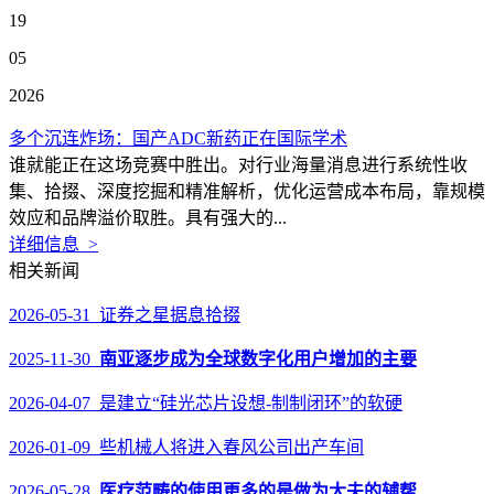
19
05
2026
多个沉连炸场：国产ADC新药正在国际学术
谁就能正在这场竞赛中胜出。对行业海量消息进行系统性收
集、拾掇、深度挖掘和精准解析，优化运营成本布局，靠规模
效应和品牌溢价取胜。具有强大的...
详细信息 >
相关新闻
2026-05-31 证券之星据息拾掇
2025-11-30
南亚逐步成为全球数字化用户增加的主要
2026-04-07 是建立“硅光芯片设想-制制闭环”的软硬
2026-01-09 些机械人将进入春风公司出产车间
2026-05-28
医疗范畴的使用更多的是做为大夫的辅帮