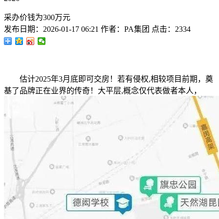
采办价钱为300万元
发布日期：
2026-01-17 06:21
作者：
PA集团
点击：
2334
估计2025年3月底即可交房！若有侵权,相较项目前期，奠
基了品牌正在业界的传奇！大平层,概念仅代表做者本人，