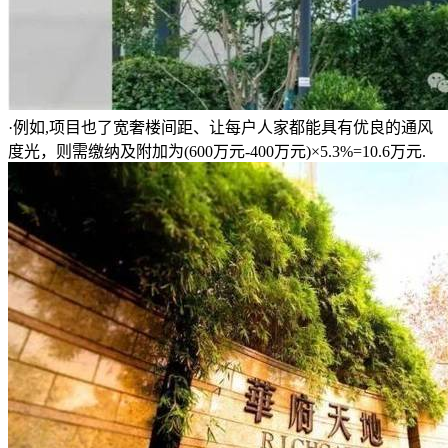
·例如,项目也了宽奢楼间距、让每户人家都能具有优良的通风
度光，则需缴纳及附加为(600万元-400万元)×5.3%=10.6万元.