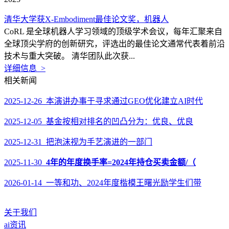
清华大学获X-Embodiment最佳论文奖，机器人
CoRL 是全球机器人学习领域的顶级学术会议，每年汇聚来自
全球顶尖学府的创新研究，评选出的最佳论文通常代表着前沿
技术与重大突破。 清华团队此次获...
详细信息 >
相关新闻
2025-12-26 本演讲办事于寻求通过GEO优化建立AI时代
2025-12-05 基金按相对排名的凹凸分为：优良、优良
2025-12-31 把泡沫视为手艺演进的一部门
2025-11-30
4年的年度换手率=2024年持仓买卖金额/（
2026-01-14 一等和功、2024年度楷模王曙光励学生们带
关于我们
ai资讯