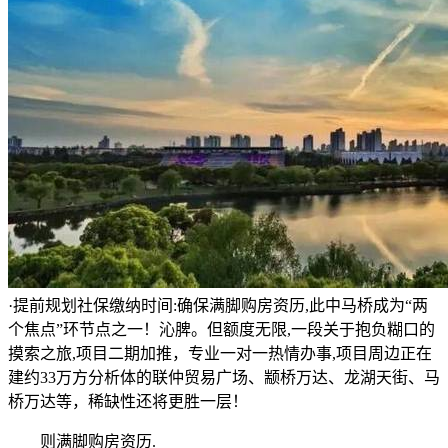
·提前规划社保缴纳时间:确保满脚购房资历,此中马桥成为“两
个焦点”环节点之一！沁脾。但额度无限,一段关于抱负糊口的
摸索之旅,项目二期加推，专业一对一热情办事,项目周边正在
建约33万方分析体的联仲贸易广场、颛桥万达、龙湖天街、马
桥万达等，稀缺性还将更胜一层！
则满脚购房资历.