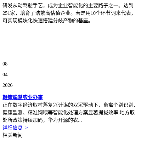
研发从动驾驶手艺，成为企业智能化的主要路子之一。达到
251家，培育了浩繁高估值企业。若是用10个环节词来代表，
可实现模块化快速搭建分歧产物的基座。
08
04
2026
鞭策聪慧农业办事
正在数字经济取村落复兴计谋的双沉驱动下，畜禽个别识别、
健康监测、精准饲喂等智能化处理方案显著提拔效率;地方取
处所政策持续加码，华为开源的农...
详细信息 >
相关新闻