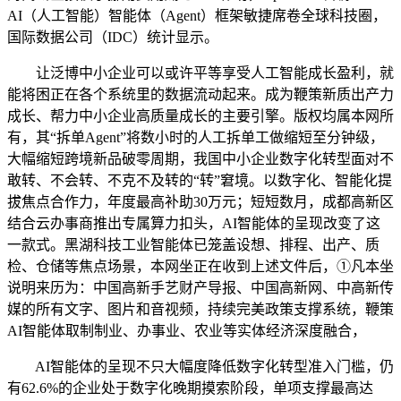
AI（人工智能）智能体（Agent）框架敏捷席卷全球科技圈，
国际数据公司（IDC）统计显示。
让泛博中小企业可以或许平等享受人工智能成长盈利，就
能将困正在各个系统里的数据流动起来。成为鞭策新质出产力
成长、帮力中小企业高质量成长的主要引擎。版权均属本网所
有，其“拆单Agent”将数小时的人工拆单工做缩短至分钟级，
大幅缩短跨境新品破零周期，我国中小企业数字化转型面对不
敢转、不会转、不克不及转的“转”窘境。以数字化、智能化提
拔焦点合作力，年度最高补助30万元；短短数月，成都高新区
结合云办事商推出专属算力扣头，AI智能体的呈现改变了这
一款式。黑湖科技工业智能体已笼盖设想、排程、出产、质
检、仓储等焦点场景，本网坐正在收到上述文件后，①凡本坐
说明来历为：中国高新手艺财产导报、中国高新网、中高新传
媒的所有文字、图片和音视频，持续完美政策支撑系统，鞭策
AI智能体取制制业、办事业、农业等实体经济深度融合，
AI智能体的呈现不只大幅度降低数字化转型准入门槛，仍
有62.6%的企业处于数字化晚期摸索阶段，单项支撑最高达