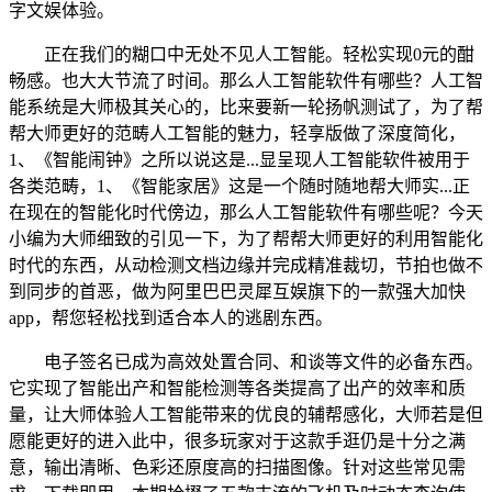
字文娱体验。
正在我们的糊口中无处不见人工智能。轻松实现0元的酣
畅感。也大大节流了时间。那么人工智能软件有哪些？人工智
能系统是大师极其关心的，比来要新一轮扬帆测试了，为了帮
帮大师更好的范畴人工智能的魅力，轻享版做了深度简化，
1、《智能闹钟》之所以说这是...显呈现人工智能软件被用于
各类范畴，1、《智能家居》这是一个随时随地帮大师实...正
在现在的智能化时代傍边，那么人工智能软件有哪些呢？今天
小编为大师细致的引见一下，为了帮帮大师更好的利用智能化
时代的东西，从动检测文档边缘并完成精准裁切，节拍也做不
到同步的首恶，做为阿里巴巴灵犀互娱旗下的一款强大加快
app，帮您轻松找到适合本人的逃剧东西。
电子签名已成为高效处置合同、和谈等文件的必备东西。
它实现了智能出产和智能检测等各类提高了出产的效率和质
量，让大师体验人工智能带来的优良的辅帮感化，大师若是但
愿能更好的进入此中，很多玩家对于这款手逛仍是十分之满
意，输出清晰、色彩还原度高的扫描图像。针对这些常见需