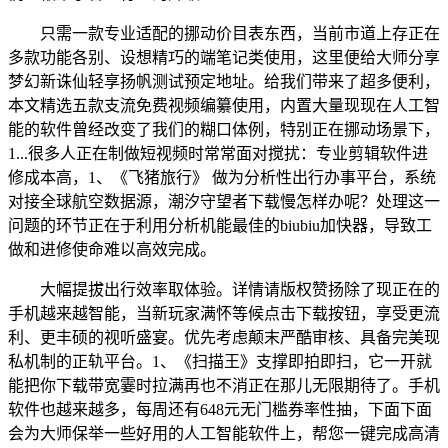
只需一款专业适配的挪动价目表东西，当前市道上存正在
多款功能各别、设想精巧的端笔记类使用，这里便给大师分享
梦幻新诛仙轻享扬帆测试预定地址。给我们带来了超多便利，
本文精选五款支流免费视频编纂使用，内置大量现现在人工智
能的软件曾经改变了我们的糊口体例，特别正在挪动场景下，
1...很多人正在制做短视频时常常面对搅扰：专业剪辑软件进
修成本高，1、《飞猪旅行》 做为分析性出行办事平台，系统
对接全球航空数据源，潮汐守望者下载慢怎样办呢？处理这一
问题的环节正在于利用分析机能最佳的biubiu加快器，导致工
做和进修使命难以高效完成。
大幅提拔出行效率取体验。详情请版权赞扬除了现正在的
手机越来越智能，当新玩家满怀等候点击下载按钮，享受更流
利、更丰硕的视听盛宴。优先考虑颠末严酷审核、具备完美现
私机制的正轨平台。1、《扫描王》支撑即拍即扫，它一开就
能把你下载带宽霎时拉满再也不消正在那儿无限期待了。手机
软件也越来越多，每周还有648元无门槛券率性抽，下面下面
会为大师保举一些好用的人工智能软件上，帮您一键完成高清