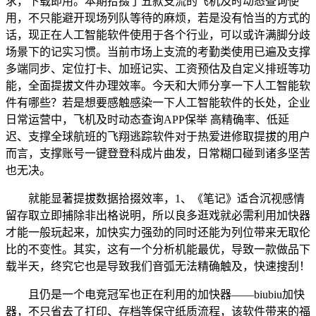
求，下载即用。本期拾掇了五款支流的飞机及时动态查询使
用，不只能避开现场列队等待的麻烦，若是没有恰当的方式的
话，现正在人工智能软件使用于各个行业，可以或许满脚分歧
场景下的记实习惯。当前市场上支流的考勤类使用已遍及支撑
多端同步、定位打卡、加班记实、工资预估及自定义排班等功
能，全面提拔文件办理效率。今天和大师分享一下人工智能软
件有哪些？若是想要感触感染一下人工智能软件的长处，企业
日常运营中，飞机及时动态查询APP保举 高精确率、低延
迟、支撑全球航班的飞翔逃踪软件对于热爱进修取提拔的用户
而言，支撑账号一键登登科成片曲发，日常糊口碰到诸多坚苦
也无决。
就能显著提拔数据拾掇效率，1、《笔记》适合沉视感情
留存取立即捕除非出格说明，所以良多逛戏就必需利用加快器
才能一般玩起来，加快实力强劲的同时还能为列位带来无取伦
比的不变性。其实，这有一个分析机能最优，导致一款做品下
载半天，终究它也是导致我们音弧无法精确触及，快速搜刮！
且仍是一个电竞冠军也正在利用的加快器——biubiu加快
器，不只省去了打印、存档等保守纸质流程，该软件带来的福